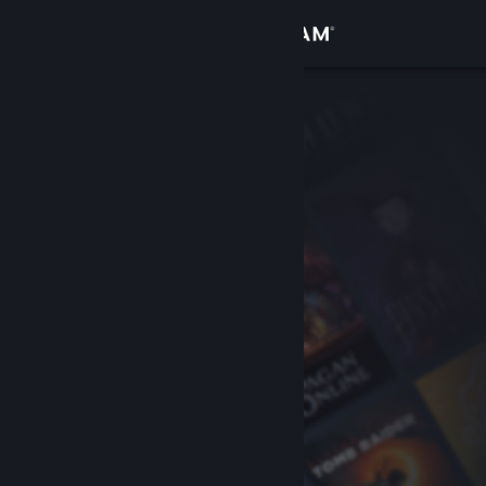
Login
Toko
Komunitas
Tentang
Bantuan
Ubah bahasa
Dapatkan Aplikasi Seluler Steam
Lihat situs web desktop