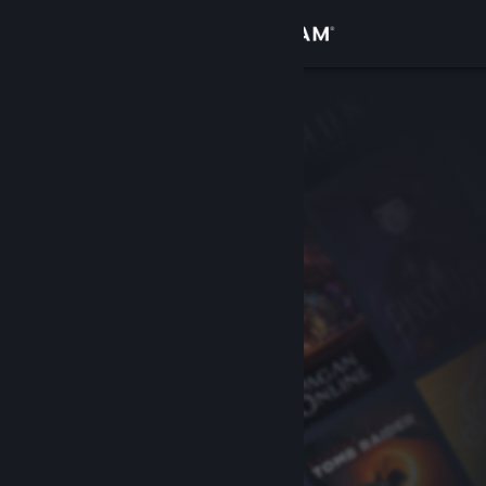
Login
Toko
Komunitas
Tentang
Bantuan
Ubah bahasa
Dapatkan Aplikasi Seluler Steam
Lihat situs web desktop