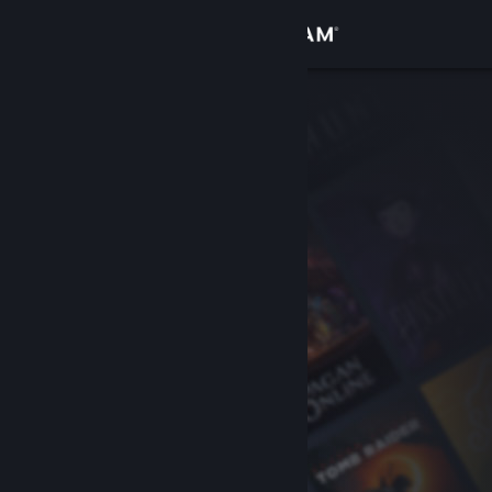
Login
Toko
Komunitas
Tentang
Bantuan
Ubah bahasa
Dapatkan Aplikasi Seluler Steam
Lihat situs web desktop