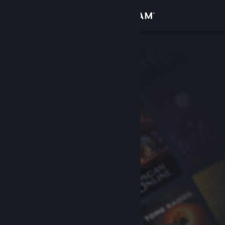
Login
Toko
Komunitas
Tentang
Bantuan
Ubah bahasa
Dapatkan Aplikasi Seluler Steam
Lihat situs web desktop