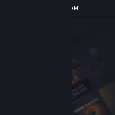
Login
Toko
Komunitas
Tentang
Bantuan
Ubah bahasa
Dapatkan Aplikasi Seluler Steam
Lihat situs web desktop