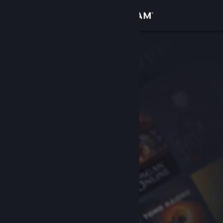
Login
Toko
Komunitas
Tentang
Bantuan
Ubah bahasa
Dapatkan Aplikasi Seluler Steam
Lihat situs web desktop