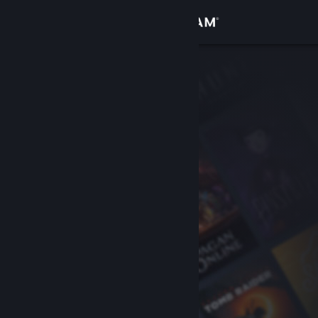
Login
Toko
Komunitas
Tentang
Bantuan
Ubah bahasa
Dapatkan Aplikasi Seluler Steam
Lihat situs web desktop