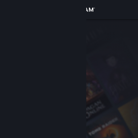
Login
Toko
Komunitas
Tentang
Bantuan
Ubah bahasa
Dapatkan Aplikasi Seluler Steam
Lihat situs web desktop