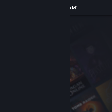
Login
Toko
Komunitas
Tentang
Bantuan
Ubah bahasa
Dapatkan Aplikasi Seluler Steam
Lihat situs web desktop