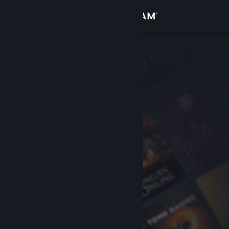
Login
Toko
Komunitas
Tentang
Bantuan
Ubah bahasa
Dapatkan Aplikasi Seluler Steam
Lihat situs web desktop