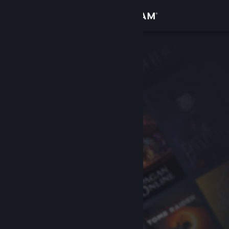
Login
Toko
Komunitas
Tentang
Bantuan
Ubah bahasa
Dapatkan Aplikasi Seluler Steam
Lihat situs web desktop