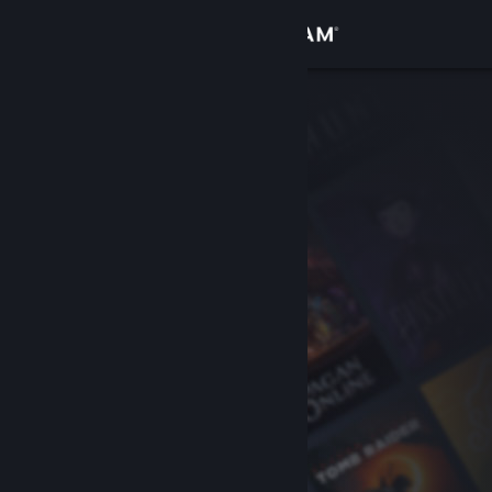
Login
Toko
Komunitas
Tentang
Bantuan
Ubah bahasa
Dapatkan Aplikasi Seluler Steam
Lihat situs web desktop