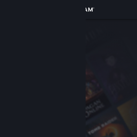
Login
Toko
Komunitas
Tentang
Bantuan
Ubah bahasa
Dapatkan Aplikasi Seluler Steam
Lihat situs web desktop