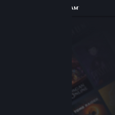
Login
Toko
Komunitas
Tentang
Bantuan
Ubah bahasa
Dapatkan Aplikasi Seluler Steam
Lihat situs web desktop