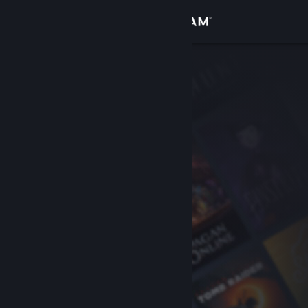
Login
Toko
Komunitas
Tentang
Bantuan
Ubah bahasa
Dapatkan Aplikasi Seluler Steam
Lihat situs web desktop