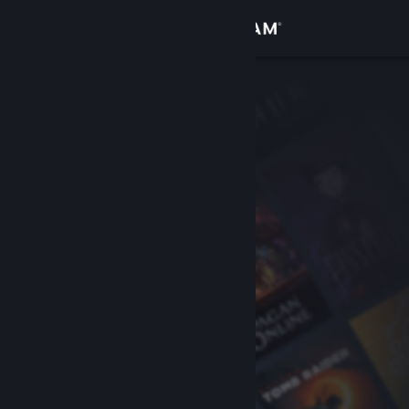
Login
Toko
Komunitas
Tentang
Bantuan
Ubah bahasa
Dapatkan Aplikasi Seluler Steam
Lihat situs web desktop