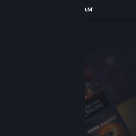
Login
Toko
Komunitas
Tentang
Bantuan
Ubah bahasa
Dapatkan Aplikasi Seluler Steam
Lihat situs web desktop