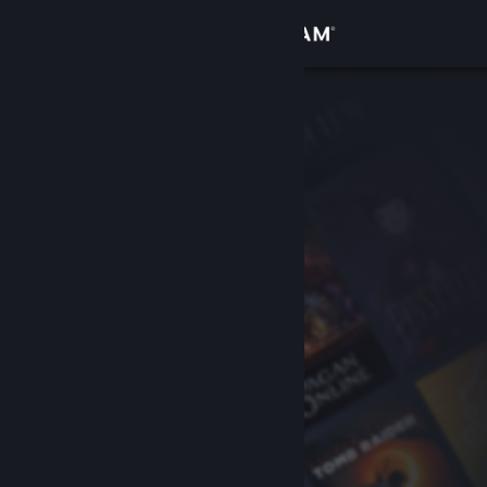
Login
Toko
Komunitas
Tentang
Bantuan
Ubah bahasa
Dapatkan Aplikasi Seluler Steam
Lihat situs web desktop