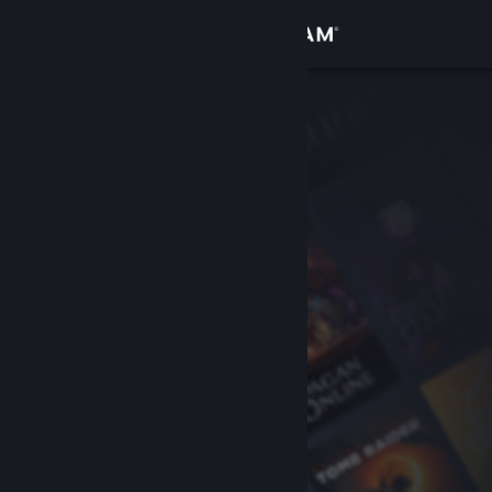
Login
Toko
Komunitas
Tentang
Bantuan
Ubah bahasa
Dapatkan Aplikasi Seluler Steam
Lihat situs web desktop