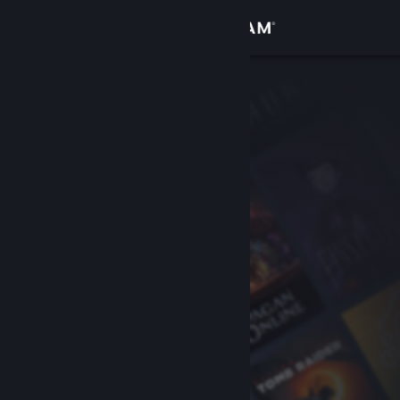
Login
Toko
Komunitas
Tentang
Bantuan
Ubah bahasa
Dapatkan Aplikasi Seluler Steam
Lihat situs web desktop