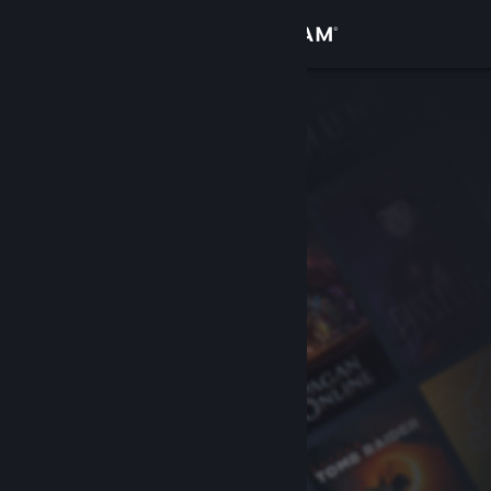
Login
Toko
Komunitas
Tentang
Bantuan
Ubah bahasa
Dapatkan Aplikasi Seluler Steam
Lihat situs web desktop