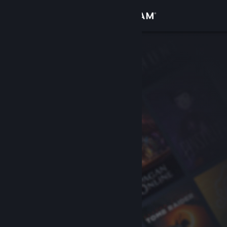
Login
Toko
Komunitas
Tentang
Bantuan
Ubah bahasa
Dapatkan Aplikasi Seluler Steam
Lihat situs web desktop