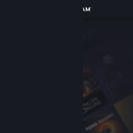
Login
Toko
Komunitas
Tentang
Bantuan
Ubah bahasa
Dapatkan Aplikasi Seluler Steam
Lihat situs web desktop