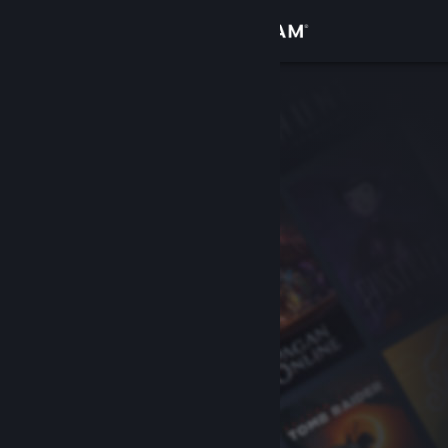
Login
Toko
Komunitas
Tentang
Bantuan
Ubah bahasa
Dapatkan Aplikasi Seluler Steam
Lihat situs web desktop