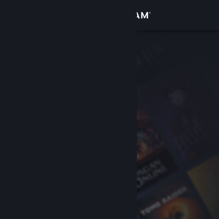
Login
Toko
Komunitas
Tentang
Bantuan
Ubah bahasa
Dapatkan Aplikasi Seluler Steam
Lihat situs web desktop