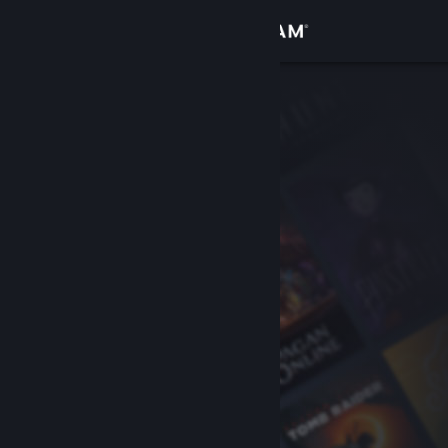
Login
Toko
Komunitas
Tentang
Bantuan
Ubah bahasa
Dapatkan Aplikasi Seluler Steam
Lihat situs web desktop