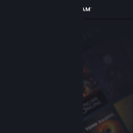
Login
Toko
Komunitas
Tentang
Bantuan
Ubah bahasa
Dapatkan Aplikasi Seluler Steam
Lihat situs web desktop