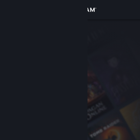
Login
Toko
Komunitas
Tentang
Bantuan
Ubah bahasa
Dapatkan Aplikasi Seluler Steam
Lihat situs web desktop