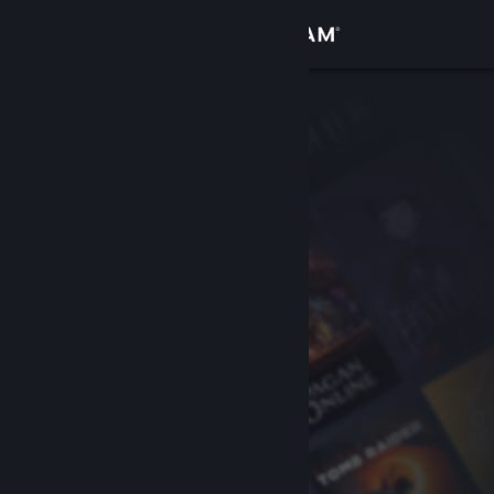
Login
Toko
Komunitas
Tentang
Bantuan
Ubah bahasa
Dapatkan Aplikasi Seluler Steam
Lihat situs web desktop