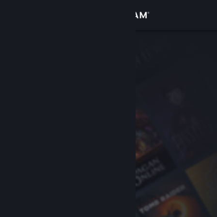
Login
Toko
Komunitas
Tentang
Bantuan
Ubah bahasa
Dapatkan Aplikasi Seluler Steam
Lihat situs web desktop