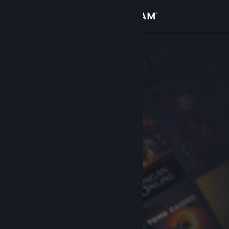
Login
Toko
Komunitas
Tentang
Bantuan
Ubah bahasa
Dapatkan Aplikasi Seluler Steam
Lihat situs web desktop