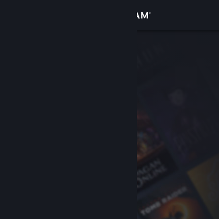
Login
Toko
Komunitas
Tentang
Bantuan
Ubah bahasa
Dapatkan Aplikasi Seluler Steam
Lihat situs web desktop