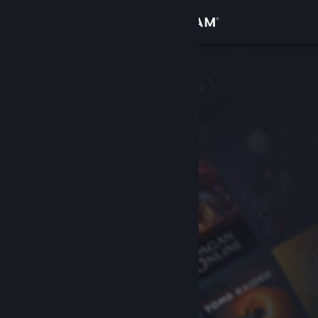
Login
Toko
Komunitas
Tentang
Bantuan
Ubah bahasa
Dapatkan Aplikasi Seluler Steam
Lihat situs web desktop