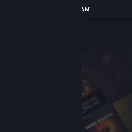
Login
Toko
Komunitas
Tentang
Bantuan
Ubah bahasa
Dapatkan Aplikasi Seluler Steam
Lihat situs web desktop