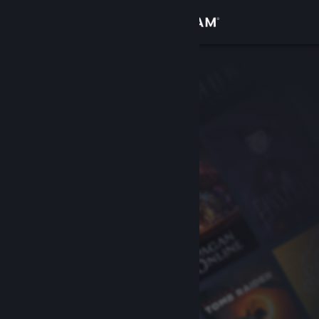
Login
Toko
Komunitas
Tentang
Bantuan
Ubah bahasa
Dapatkan Aplikasi Seluler Steam
Lihat situs web desktop