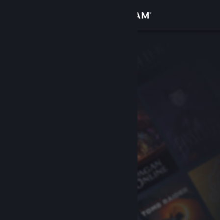
Login
Toko
Komunitas
Tentang
Bantuan
Ubah bahasa
Dapatkan Aplikasi Seluler Steam
Lihat situs web desktop