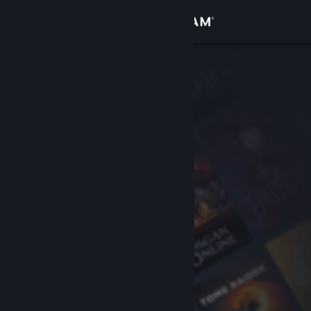
Login
Toko
Komunitas
Tentang
Bantuan
Ubah bahasa
Dapatkan Aplikasi Seluler Steam
Lihat situs web desktop