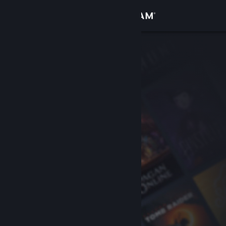
Login
Toko
Komunitas
Tentang
Bantuan
Ubah bahasa
Dapatkan Aplikasi Seluler Steam
Lihat situs web desktop