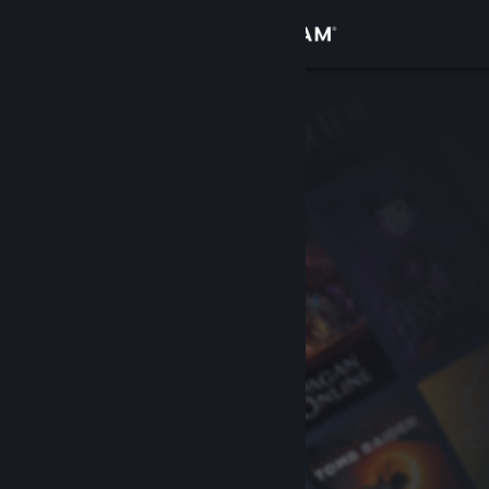
Login
Toko
Komunitas
Tentang
Bantuan
Ubah bahasa
Dapatkan Aplikasi Seluler Steam
Lihat situs web desktop