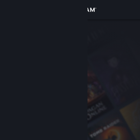
Login
Toko
Komunitas
Tentang
Bantuan
Ubah bahasa
Dapatkan Aplikasi Seluler Steam
Lihat situs web desktop