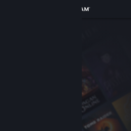
Login
Toko
Komunitas
Tentang
Bantuan
Ubah bahasa
Dapatkan Aplikasi Seluler Steam
Lihat situs web desktop