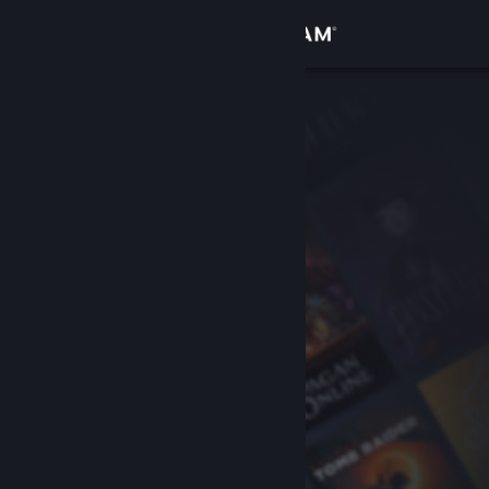
Login
Toko
Komunitas
Tentang
Bantuan
Ubah bahasa
Dapatkan Aplikasi Seluler Steam
Lihat situs web desktop