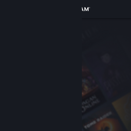
Login
Toko
Komunitas
Tentang
Bantuan
Ubah bahasa
Dapatkan Aplikasi Seluler Steam
Lihat situs web desktop