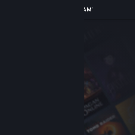
Login
Toko
Komunitas
Tentang
Bantuan
Ubah bahasa
Dapatkan Aplikasi Seluler Steam
Lihat situs web desktop