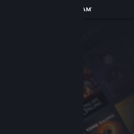
Login
Toko
Komunitas
Tentang
Bantuan
Ubah bahasa
Dapatkan Aplikasi Seluler Steam
Lihat situs web desktop