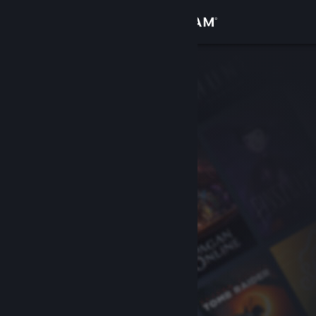
Login
Toko
Komunitas
Tentang
Bantuan
Ubah bahasa
Dapatkan Aplikasi Seluler Steam
Lihat situs web desktop