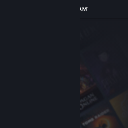
Login
Toko
Komunitas
Tentang
Bantuan
Ubah bahasa
Dapatkan Aplikasi Seluler Steam
Lihat situs web desktop