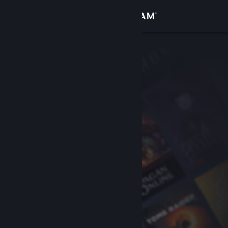
Login
Toko
Komunitas
Tentang
Bantuan
Ubah bahasa
Dapatkan Aplikasi Seluler Steam
Lihat situs web desktop