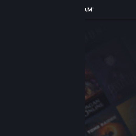
Login
Toko
Komunitas
Tentang
Bantuan
Ubah bahasa
Dapatkan Aplikasi Seluler Steam
Lihat situs web desktop