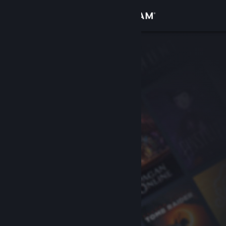
Login
Toko
Komunitas
Tentang
Bantuan
Ubah bahasa
Dapatkan Aplikasi Seluler Steam
Lihat situs web desktop